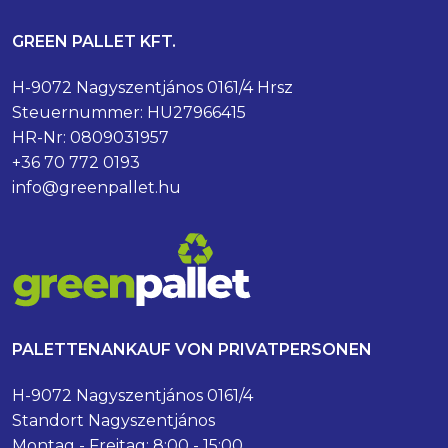
GREEN PALLET KFT.
H-9072 Nagyszentjános 0161/4 Hrsz
Steuernummer: HU27966415
HR-Nr: 0809031957
+36 70 772 0193
info@greenpallet.hu
PALETTENANKAUF VON PRIVATPERSONEN
H-9072 Nagyszentjános 0161/4
Standort Nagyszentjános
Montag - Freitag: 8:00 - 15:00