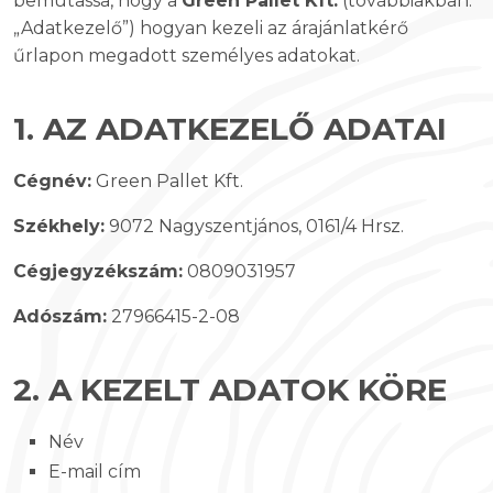
bemutassa, hogy a
Green Pallet Kft.
(továbbiakban:
„Adatkezelő”) hogyan kezeli az árajánlatkérő
űrlapon megadott személyes adatokat.
1. AZ ADATKEZELŐ ADATAI
Cégnév:
Green Pallet Kft.
Székhely:
9072 Nagyszentjános, 0161/4 Hrsz.
Cégjegyzékszám:
0809031957
Adószám:
27966415-2-08
2. A KEZELT ADATOK KÖRE
Név
E-mail cím