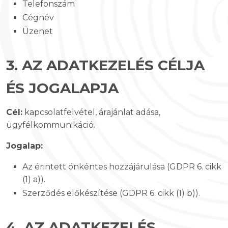
Telefonszám
Cégnév
Üzenet
3. AZ ADATKEZELÉS CÉLJA
ÉS JOGALAPJA
Cél:
kapcsolatfelvétel, árajánlat adása,
ügyfélkommunikáció.
Jogalap:
Az érintett önkéntes hozzájárulása (GDPR 6. cikk
(1) a)).
Szerződés előkészítése (GDPR 6. cikk (1) b)).
4. AZ ADATKEZELÉS