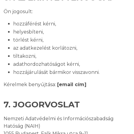
Ön jogosult:
hozzáférést kérni,
helyesbíteni,
törlést kérni,
az adatkezelést korlátozni,
tiltakozni,
adathordozhatóságot kérni,
hozzájárulását bármikor visszavonni.
Kérelmek benyújtása:
[email cím]
7. JOGORVOSLAT
Nemzeti Adatvédelmi és Információszabadság
Hatóság (NAIH)
1055 Budapest, Falk Miksa utca 9–11.