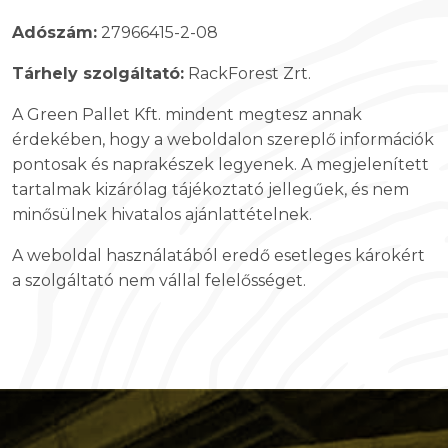
Adószám:
27966415-2-08
Tárhely szolgáltató:
RackForest Zrt.
A Green Pallet Kft. mindent megtesz annak
érdekében, hogy a weboldalon szereplő információk
pontosak és naprakészek legyenek. A megjelenített
tartalmak kizárólag tájékoztató jellegűek, és nem
minősülnek hivatalos ajánlattételnek.
A weboldal használatából eredő esetleges károkért
a szolgáltató nem vállal felelősséget.