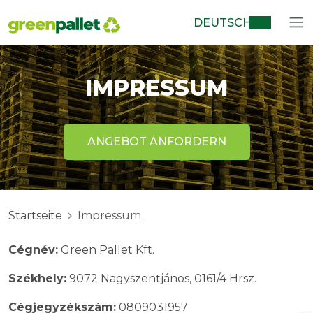
DEUTSCH
IMPRESSUM
ANGEBOT ANFORDERN
Startseite
Impressum
Cégnév:
Green Pallet Kft.
Székhely:
9072 Nagyszentjános, 0161/4 Hrsz.
Cégjegyzékszám:
0809031957