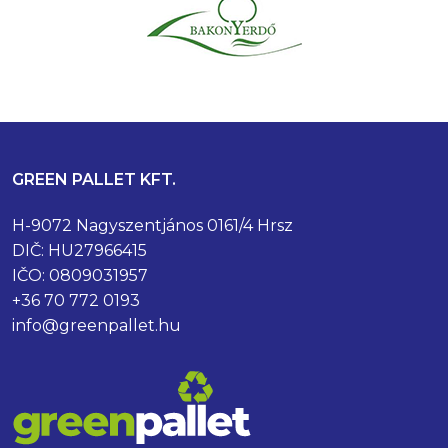
GREEN PALLET KFT.
H-9072 Nagyszentjános 0161/4 Hrsz
DIČ: HU27966415
IČO: 0809031957
+36 70 772 0193
info@greenpallet.hu