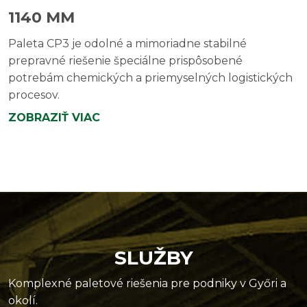
1140 MM
Paleta CP3 je odolné a mimoriadne stabilné
prepravné riešenie špeciálne prispôsobené
potrebám chemických a priemyselných logistických
procesov.
ZOBRAZIŤ VIAC
SLUŽBY
Komplexné paletové riešenia pre podniky v Győri a
okolí.