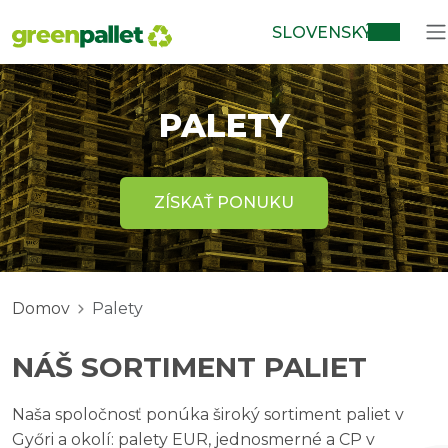
SLOVENSKÝ
PALETY
ZÍSKAŤ PONUKU
Domov
Palety
NÁŠ SORTIMENT PALIET
Naša spoločnosť ponúka široký sortiment paliet v
Győri a okolí: palety EUR, jednosmerné a CP v