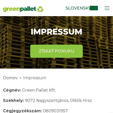
SLOVENSKÝ
IMPRESSUM
ZÍSKAŤ PONUKU
Domov
Impressum
Cégnév:
Green Pallet Kft.
Székhely:
9072 Nagyszentjános, 0161/4 Hrsz.
Cégjegyzékszám:
0809031957