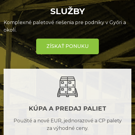
SLUŽBY
Komplexné paletové riešenia pre podniky v Győri a
okolí.
ZÍSKAŤ PONUKU
KÚPA A PREDAJ PALIET
Použité a nové EUR, jednorazové a CP palety
za výhodné ceny.