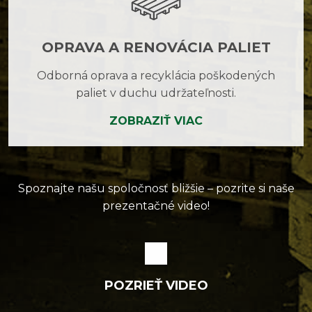
OPRAVA A RENOVÁCIA PALIET
Odborná oprava a recyklácia poškodených
paliet v duchu udržateľnosti.
ZOBRAZIŤ VIAC
Spoznajte našu spoločnosť bližšie – pozrite si naše
prezentačné video!
POZRIEŤ VIDEO