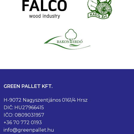
GREEN PALLET KFT.
H-9072 Nagyszentjános 0161/4 Hrsz
DIČ: HU27966415
IČO: 0809031957
+36 70 772 0193
info@greenpallet.hu