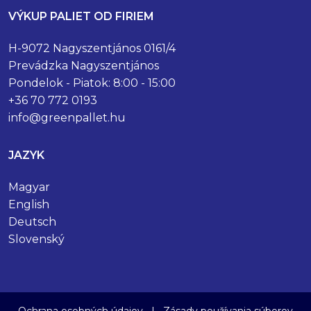
VÝKUP PALIET OD FIRIEM
H-9072 Nagyszentjános 0161/4
Prevádzka Nagyszentjános
Pondelok - Piatok: 8:00 - 15:00
+36 70 772 0193
info@greenpallet.hu
JAZYK
Magyar
English
Deutsch
Slovenský
Ochrana osobných údajov
|
Zásady používania súborov