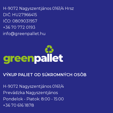
H-9072 Nagyszentjános 0161/4 Hrsz
DIČ: HU27966415
IČO: 0809031957
+36 70 772 0193
info@greenpallet.hu
VÝKUP PALIET OD SÚKROMNÝCH OSÔB
H-9072 Nagyszentjános 0161/4
Prevádzka Nagyszentjános
Pondelok - Piatok: 8:00 - 15:00
+36 70 616 1878