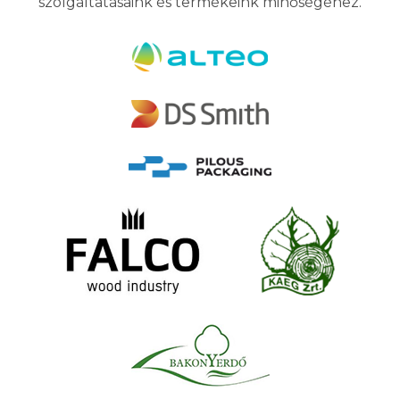
szolgáltatásaink és termékeink minőségéhez.