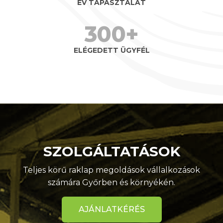
ÉV TAPASZTALAT
300+
ELÉGEDETT ÜGYFÉL
SZOLGÁLTATÁSOK
Teljes körű raklap megoldások vállalkozások
számára Győrben és környékén.
AJÁNLATKÉRÉS